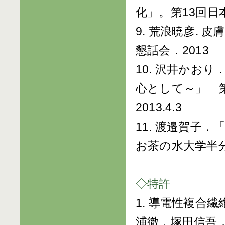
化」。第13回日本
9. 荒浪暁彦. 
懇話会．2013
10. 沢井かお
心として～」 
2013.4.3
11. 渡邉賀子
お茶の水大学半分
◇特許
1. 導電性複合繊
浦徹，塚田信吾