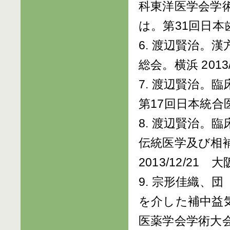
科東洋医学会学
は。第31回日本歯
6. 渡辺賢治。
総会。横浜 2013/
7. 渡辺賢治。
第17回日本統合医
8. 渡辺賢治。
伝統医学及び相
2013/12/21 大阪
9. 宗形佳織、
を介した補中益
医薬学会学術大会。金