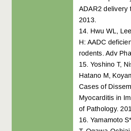
ADAR2 delivery 
2013.
14. Hwu WL, Lee
H: AADC deficien
rodents. Adv Pha
15. Yoshino T, N
Hatano M, Koyam
Cases of Dissemi
Myocarditis in 
of Pathology. 20
16. Yamamoto S*,