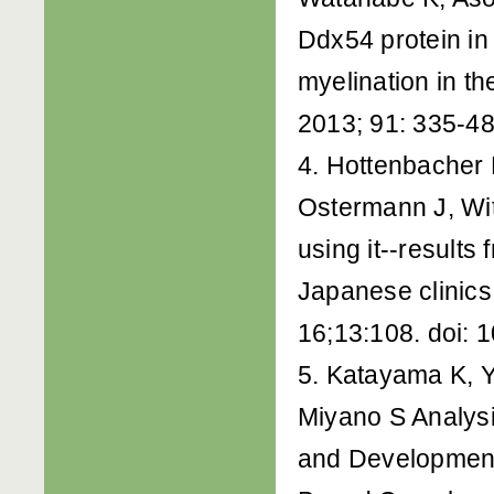
Ddx54 protein in
myelination in t
2013; 91: 335-48
4. Hottenbacher 
Ostermann J, Wi
using it--results
Japanese clinic
16;13:108. doi: 
5. Katayama K, 
Miyano S Analysi
and Development