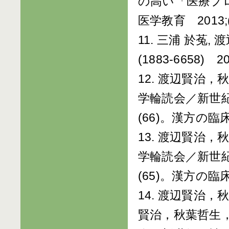
の高い「医療プ
医学教育 2013;(03
11. 三浦 於菟
(1883-6658) 20
12. 渡辺賢治
学輪読会／新世紀
(66)。漢方の臨床20
13. 渡辺賢治
学輪読会／新世紀
(65)。漢方の臨床20
14. 渡辺賢治
賢治，秋葉哲生