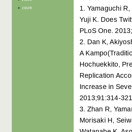
1. Yamaguchi R,
▶
2002年
Yuji K. Does Twit
PLoS One. 2013;
2. Dan K, Akiyo
A Kampo(Traditi
Hochuekkito, Pre
Replication Acc
Increase in Sev
2013;91:314-321
3. Zhan R, Yamam
Morisaki H, Sei
Watanabe K, Aso