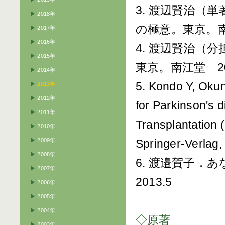
3. 渡辺賢治（
▶
2018年
の極意。東京。南江
▶
2017年
▶
2016年
4. 渡辺賢治（
▶
2015年
東京。南江堂 20
▶
2014年
5. Kondo Y, Okun
▶
2013年
▶
2012年
for Parkinson's 
▶
2011年
Transplantation (
▶
2010年
▶
2009年
Springer-Verlag
▶
2008年
6. 渡邉賀子．
▶
2007年
2013.5
▶
2006年
▶
2005年
▶
2004年
◇原著
▶
2003年