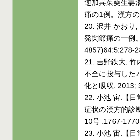
逆加呉茱萸生姜
痛の1例。漢方の臨床 2
20. 沢井 かお
発関節痛の一例。日
4857)64:5:278-2
21. 吉野鉄大,
不全に投与した
化と吸収. 2013; 
22. 小池 宙
症状の漢方的診断
10号 .1767-1770
23. 小池 宙