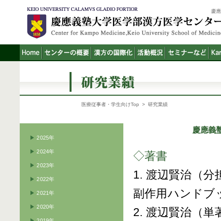
慶
医療従事者・学生向けTop
> 研究業績
慶應義
▶
2025年
▶
2024年
◇著書
▶
2023年
1. 渡辺賢治（
▶
2022年
副作用ハンドブック
▶
2021年
▶
2020年
2. 渡辺賢治（
▶
2019年