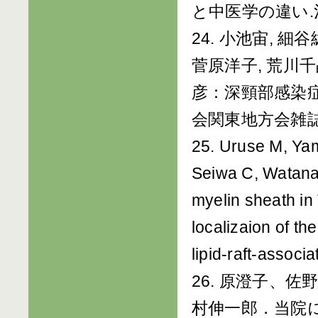
と中医学の違い.治療
24. 小池宙, 細
菅原洋子, 荒川千
彦：深頸部感染
会関東地方会雑誌 3
25. Uruse M, Ya
Seiwa C, Watanab
myelin sheath in 
localizaion of th
lipid-raft-associ
26. 原澄子、
村伸一郎．当院