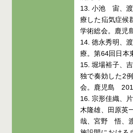
13. 小池 宙
療した疝気症候
学術総会。鹿児島 20
14. 徳永秀明
療。第64回日本東
15. 堀場裕子
独で奏効した2
会。鹿児島 2013/
16. 宗形佳織
木隆雄、田原英
哉、宮野 悟、
施設間における