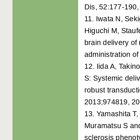
Dis, 52:177-190,
11. Iwata N, Seki
Higuchi M, Stauf
brain delivery of
administration of
12. Iida A, Taki
S: Systemic deliv
robust transducti
2013;974819, 20
13. Yamashita T,
Muramatsu S and
sclerosis pheno