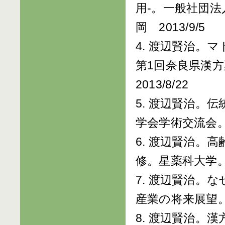
用-。一般社団
岡 2013/9/5
4. 渡辺賢治。
第1回奈良県漢
2013/8/22
5. 渡辺賢治。
学会学術交流会。中
6. 渡辺賢治。
修。星薬科大学。東
7. 渡辺賢治。
産業の将来展望。東
8. 渡辺賢治。