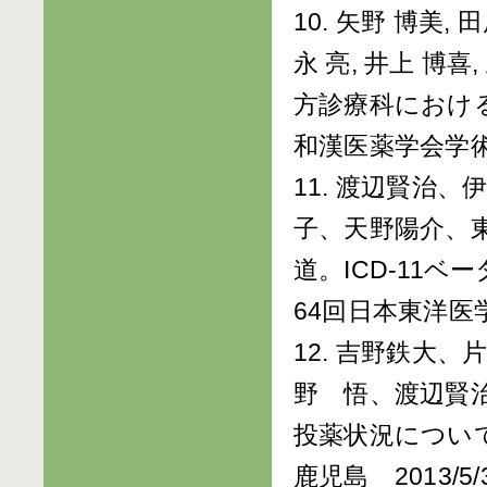
10. 矢野 博美, 
永 亮, 井上 博喜
方診療科におけ
和漢医薬学会学術大会
11. 渡辺賢治
子、天野陽介、
道。ICD-11
64回日本東洋医学会
12. 吉野鉄大
野 悟、渡辺賢
投薬状況につい
鹿児島 2013/5/3