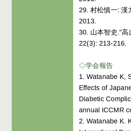
29. 村松慎一: 漢
2013.
30. 山本智史."
22(3): 213-216.
◇学会報告
1. Watanabe K, 
Effects of Japa
Diabetic Complic
annual ICCMR co
2. Watanabe K. K