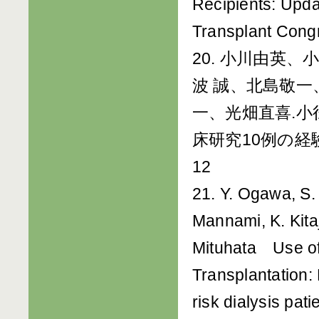
Recipients: Updat
Transplant Cong
20. 小川由英
波 誠、北島敬
一、光畑直喜.
床研究10例の経験.
12
21. Y. Ogawa, S.
Mannami, K. Kitaj
Mituhata Use of
Transplantation: 
risk dialysis pa