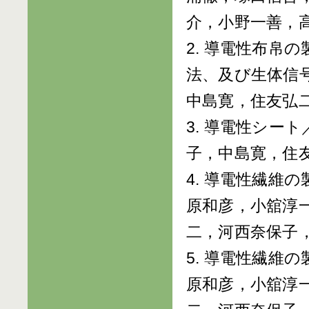
介，小野一善，
2. 導電性布帛
法、及び生体信号測
中島寛，住友弘
3. 導電性シート
子，中島寛，住
4. 導電性繊維の
原和彦，小舘淳
二，河西奈保子
5. 導電性繊維の
原和彦，小舘淳