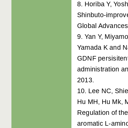
8. Horiba Y, Yos
Shinbuto-improve
Global Advances 
9. Yan Y, Miyamo
Yamada K and Nab
GDNF persisiten
administration a
2013.
10. Lee NC, Shi
Hu MH, Hu Mk, M
Regulation of th
aromatic L-amino