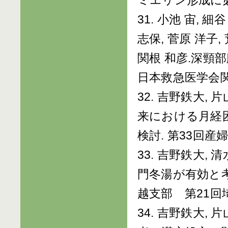
ミエリン形成に必須であ
31. 小池 宙, 細
志保, 菅原 洋子,
関根 和彦.深頸
日本救急医学会関東
32. 吉野鉄大,
来における月経
検討. 第33回産
33. 吉野鉄大,
門冬湯が有効と考
越支部 第21回埼
34. 吉野鉄大,