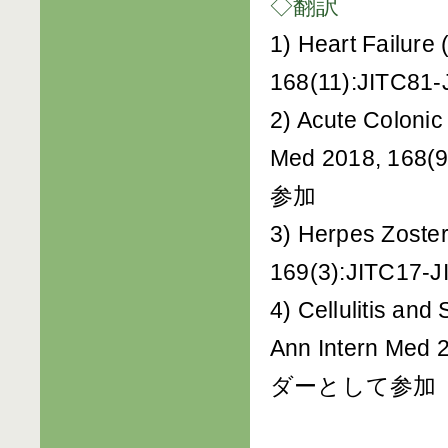
◇翻訳
1) Heart Failure
168(11):JIT
2) Acute Colonic 
Med 2018, 16
参加
3) Herpes Zoster
169(3):JITC
4) Cellulitis and
Ann Intern Me
ダーとして参加