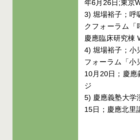
年6月26日;東京W
3) 堀場裕子；
クフォーラム「呼
慶應臨床研究棟 
4) 堀場裕子；
フォーラム「小児
10月20日；慶
ジ
5) 慶應義塾大
15日；慶應北里