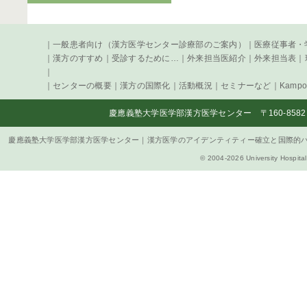
｜
一般患者向け（漢方医学センター診療部のご案内）
｜
医療従事者・学
｜
漢方のすすめ
｜
受診するために…
｜
外来担当医紹介
｜
外来担当表
｜
｜
｜
センターの概要
｜
漢方の国際化
｜
活動概況
｜
セミナーなど
｜
Kampo 
慶應義塾大学医学部漢方医学センター 〒160-8582 
慶應義塾大学医学部漢方医学センター｜漢方医学のアイデンティティー確立と国際的
© 2004-2026 University Hospital,