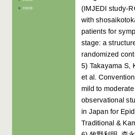
(IMJEDI study-R
▶
2002年
with shosaikoto
patients for symp
stage: a structur
randomized contro
5) Takayama S, K
et al. Conventio
mild to moderate
observational st
in Japan for Epi
Traditional & Ka
6) 牧野利明, 森