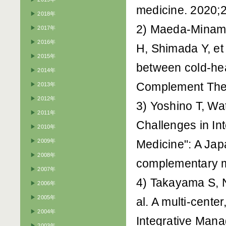
medicine. 2020;2
▶
2018年
2) Maeda-Minami 
▶
2017年
▶
2016年
H, Shimada Y, et 
▶
2015年
between cold-hea
▶
2014年
Complement The
▶
2013年
▶
2012年
3) Yoshino T, W
▶
2011年
Challenges in Int
▶
2010年
▶
2009年
Medicine": A Jap
▶
2008年
complementary m
▶
2007年
4) Takayama S, Na
▶
2006年
▶
2005年
al. A multi-cente
▶
2004年
Integrative Man
▶
2003年