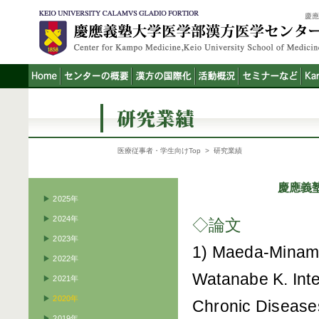
慶
医療従事者・学生向けTop
> 研究業績
慶應義
▶
2025年
▶
2024年
◇論文
▶
2023年
1) Maeda-Minami 
▶
2022年
Watanabe K. Inte
▶
2021年
▶
2020年
Chronic Diseases
▶
2019年