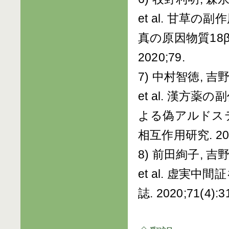
et al. 甘草
真の原因物質18β-gly
2020;79.
7) 中村智徳, 吉
et al. 漢
よる偽アルドス
相互作用研究. 2020;
8) 前田絢子, 吉
et al. 虚実
誌. 2020;71(4):3