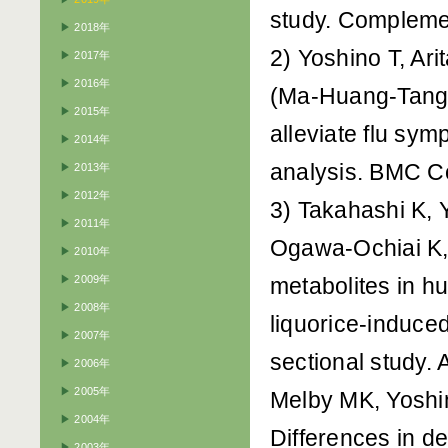
study. Compleme
▶
2018年
2) Yoshino T, Ar
▶
2017年
▶
2016年
(Ma-Huang-Tang),
▶
2015年
alleviate flu sy
▶
2014年
analysis. BMC C
▶
2013年
▶
2012年
3) Takahashi K, Y
▶
2011年
Ogawa-Ochiai K, e
▶
2010年
▶
2009年
metabolites in h
▶
2008年
liquorice-induce
▶
2007年
sectional study. 
▶
2006年
▶
2005年
Melby MK, Yoshin
▶
2004年
Differences in 
▶
2003年