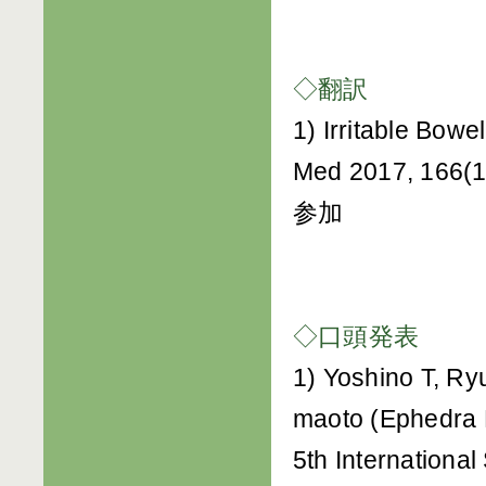
◇翻訳
1) Irritable Bow
Med 2017, 16
参加
◇口頭発表
1) Yoshino T, Ry
maoto (Ephedra D
5th Internation