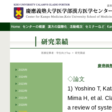
慶
医療従事者・学生向けTop
> 研究業績
慶應義
▶
2025年
▶
2024年
◇論文
▶
2023年
1) Yoshino T, Ka
▶
2022年
Mima H, et al. Cl
▶
2021年
▶
2020年
a review of syst
▶
2019年