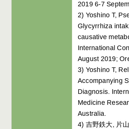
2019 6-7 Septe
2) Yoshino T, Ps
Glycyrrhiza inta
causative metabol
International C
August 2019; Ore
3) Yoshino T, Re
Accompanying Sy
Diagnosis. Inte
Medicine Resear
Australia.
4) 吉野鉄大, 片