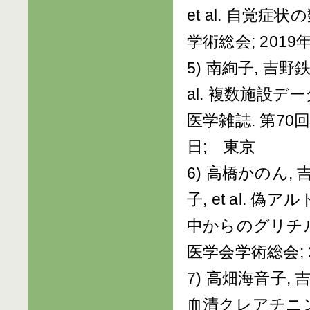
et al. 自覚
学術総会; 2019
5) 南絢子, 吉野
al. 複数施設
医学雑誌. 第70回
日; 東京
6) 高橋かのん, 
子, et al.
中からのグリチル
医学会学術総会; 2
7) 高畑海音子,
血清クレアチニン