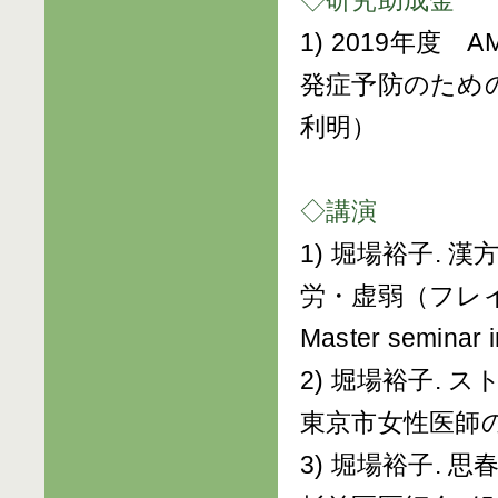
◇研究助成金
1) 2019年
発症予防のため
利明）
◇講演
1) 堀場裕子.
労・虚弱（フレイ
Master semina
2) 堀場裕子. 
東京市女性医師の会
3) 堀場裕子.