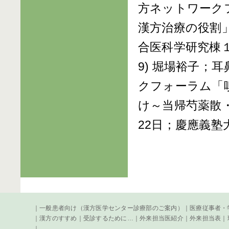
方ネットワーク
漢方治療の役割」
合医科学研究棟
9) 堀場裕子；
クフォーラム「
け～当帰芍薬散・
22日；慶應義塾
｜
一般患者向け（漢方医学センター診療部のご案内）
｜
医療従事者・学
｜
漢方のすすめ
｜
受診するために…
｜
外来担当医紹介
｜
外来担当表
｜
｜